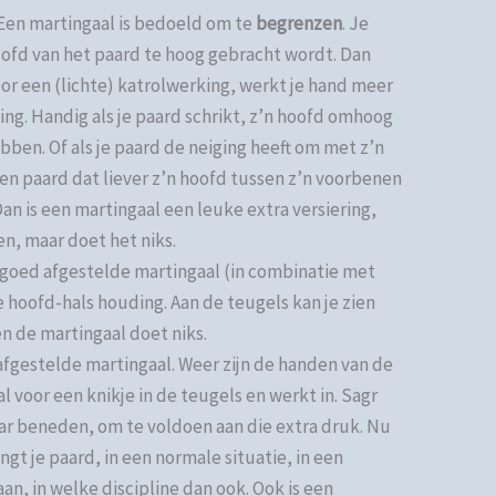
 Een martingaal is bedoeld om te
begrenzen
. Je
oofd van het paard te hoog gebracht wordt. Dan
or een (lichte) katrolwerking, werkt je hand meer
ng. Handig als je paard schrikt, z’n hoofd omhoog
bben. Of als je paard de neiging heeft om met z’n
en paard dat liever z’n hoofd tussen z’n voorbenen
an is een martingaal een leuke extra versiering,
en, maar doet het niks.
n goed afgestelde martingaal (in combinatie met
e hoofd-hals houding. Aan de teugels kan je zien
en de martingaal doet niks.
 afgestelde martingaal. Weer zijn de handen van de
al voor een knikje in de teugels en werkt in. Sagr
ar beneden, om te voldoen aan die extra druk. Nu
ingt je paard, in een normale situatie, in een
an, in welke discipline dan ook. Ook is een