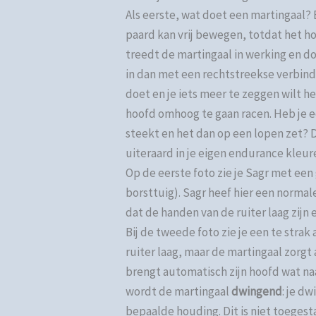
Als eerste, wat doet een martingaal?
paard kan vrij bewegen, totdat het h
treedt de martingaal in werking en do
in dan met een rechtstreekse verbindi
doet en je iets meer te zeggen wilt he
hoofd omhoog te gaan racen. Heb je e
steekt en het dan op een lopen zet? D
uiteraard in je eigen endurance kleur
Op de eerste foto zie je Sagr met ee
borsttuig). Sagr heef hier een normal
dat de handen van de ruiter laag zijn 
Bij de tweede foto zie je een te strak
ruiter laag, maar de martingaal zorgt 
brengt automatisch zijn hoofd wat na
wordt de martingaal
dwingend
: je dw
bepaalde houding. Dit is niet toegesta