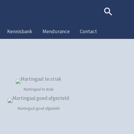
Zoeken
Kennisbank
Mendurance
Contact
Martingaal te strak
Martingaal goed afgesteld