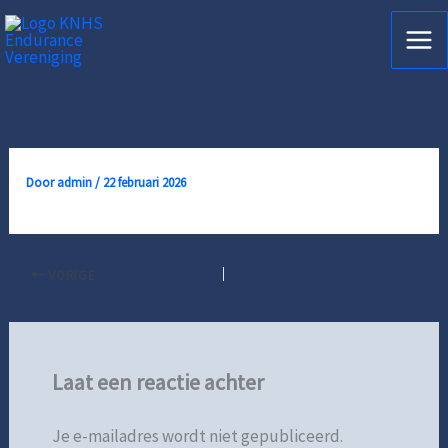
Ga
naar
de
inhoud
Door
admin
/
22 februari 2026
VORIGE
Laat een reactie achter
Je e-mailadres wordt niet gepubliceerd.