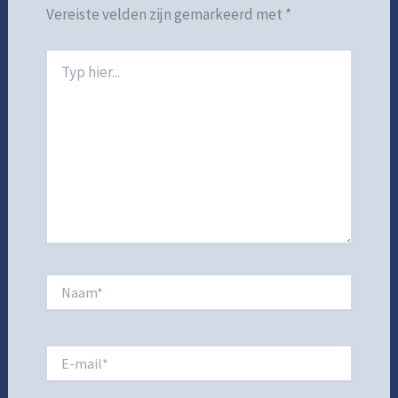
Vereiste velden zijn gemarkeerd met
*
Typ
hier...
Naam*
E-
mail*